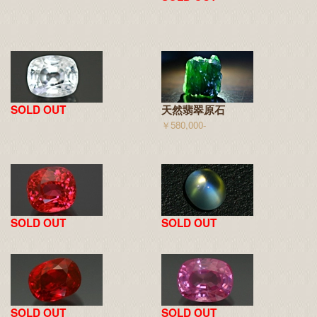
SOLD OUT
天然翡翠原石
￥580,000-
SOLD OUT
SOLD OUT
SOLD OUT
SOLD OUT