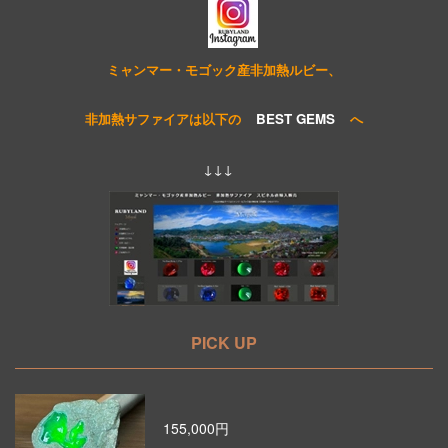
ミャンマー・モゴック産非加熱ルビー、
非加熱サファイアは以下の
BEST GEMS
へ
↓↓↓
PICK UP
155,000円