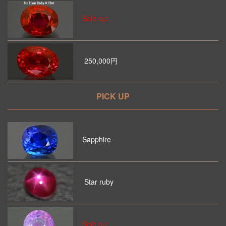
Sold out
250,000円
PICK UP
Sapphire
Star ruby
Sold out